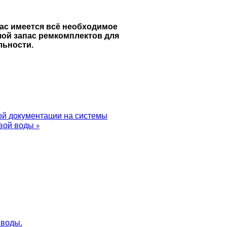
ас имеется всё необходимое
шой запас ремкомплектов для
льности.
ой документации на системы
вой воды »
 воды.