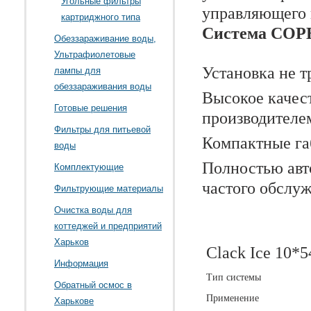
Угольные фильтры
управляющего
картриджного типа
Система СОРБ
Обеззараживание воды,
Ультрафиолетовые
Установка не 
лампы для
обеззараживания воды
Высокое качес
Готовые решения
производителе
Фильтры для питьевой
Компактные г
воды
Полностью авто
Комплектующие
частого обслу
Фильтрующие материалы
Очистка воды для
коттеджей и предприятий
Харьков
Clack Ice 10*
Информация
Тип системы
Обратный осмос в
Применение
Харькове