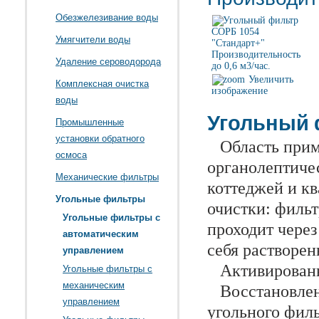
Обезжелезивание воды
Умягчители воды
Удаление сероводорода
Увеличить
Комплексная очистка
изображение
воды
Угольный 
Промышленные
установки обратного
Область приме
осмоса
органолептиче
Механические фильтры
коттеджей и к
Угольные фильтры
очистки: фильт
Угольные фильтры с
проходит через
автоматическим
себя растворен
управлением
Активированны
Угольные фильтры с
механическим
Восстановле
управлением
угольного фил