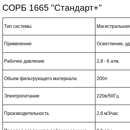
СОРБ 1665 "Стандарт+"
Тип системы
Магистральная
Применение
Осв
е
тление
, у
Рабочее давление
2,8 - 6 атм.
Объем фильтрующего материала
200
л
Электропитание
220в/50Гц
Производительность
2,
8
м3/час